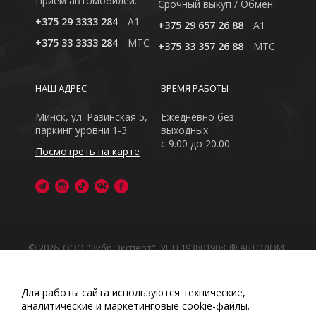
Приём автомобилей:
Cрочный выкуп / Обмен:
+375 29 3333 284
A1
+375 29 657 26 88
A1
+375 33 3333 284
MTC
+375 33 357 26 88
MTC
НАШ АДРЕС
ВРЕМЯ РАБОТЫ
Минск, ул. Разинская 5,
Ежедневно без
паркинг уровни 1-3
выходных
с 9.00 до 20.00
Посмотреть на карте
© 2026, ООО "Зубр Эксперт", УНП 193801908. ® АВТОДОМ
- зарегистрированная торговая марка в Республике
Беларусь
Обращаем Ваше внимание на то, что данный интернет-
Для работы сайта используются технические,
сайт носит исключительно информационный характер
аналитические и маркетинговые сооkіе-файлы.
Любое использование либо копирование материалов