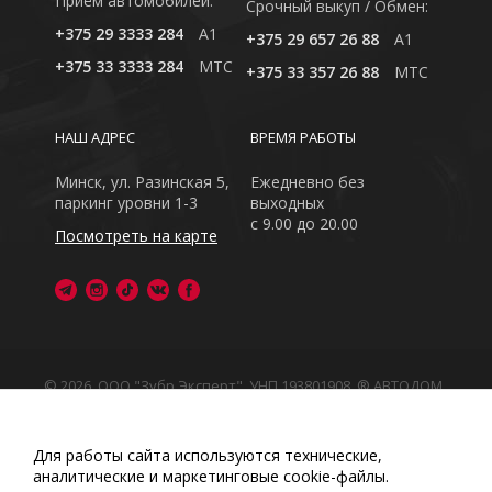
Приём автомобилей:
Cрочный выкуп / Обмен:
+375 29 3333 284
A1
+375 29 657 26 88
A1
+375 33 3333 284
MTC
+375 33 357 26 88
MTC
НАШ АДРЕС
ВРЕМЯ РАБОТЫ
Минск, ул. Разинская 5,
Ежедневно без
паркинг уровни 1-3
выходных
с 9.00 до 20.00
Посмотреть на карте
© 2026, ООО "Зубр Эксперт", УНП 193801908. ® АВТОДОМ
- зарегистрированная торговая марка в Республике
Беларусь
Обращаем Ваше внимание на то, что данный интернет-
Для работы сайта используются технические,
сайт носит исключительно информационный характер
аналитические и маркетинговые сооkіе-файлы.
Любое использование либо копирование материалов