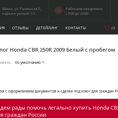
Минск, ул. Разинская 5,
Работаем ежедневно
паркинг уровни 1-3
c 9:00 до 20:00
ИЯ
ОТЗЫВЫ
ДЕТЕЙЛИНГ
КОНТАКТЫ
(
0
)
лог Honda CBR 250R 2009 Белый с пробегом
овать:
м с оформлением документов и сделки под ключ для граждан Р
удем рады помочь легально купить Honda CBR
ля граждан России