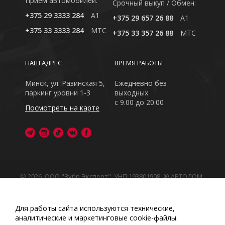
Приём автомобилей:
Cрочный выкуп / Обмен:
+375 29 3333 284
A1
+375 29 657 26 88
A1
+375 33 3333 284
MTC
+375 33 357 26 88
MTC
НАШ АДРЕС
ВРЕМЯ РАБОТЫ
Минск, ул. Разинская 5,
Ежедневно без
паркинг уровни 1-3
выходных
с 9.00 до 20.00
Посмотреть на карте
© 2026, ООО "Зубр Эксперт", УНП 193801908. ® АВТОДОМ
- зарегистрированная торговая марка в Республике
Беларусь
Обращаем Ваше внимание на то, что данный интернет-
Для работы сайта используются технические,
сайт носит исключительно информационный характер
аналитические и маркетинговые сооkіе-файлы.
Любое использование либо копирование материалов