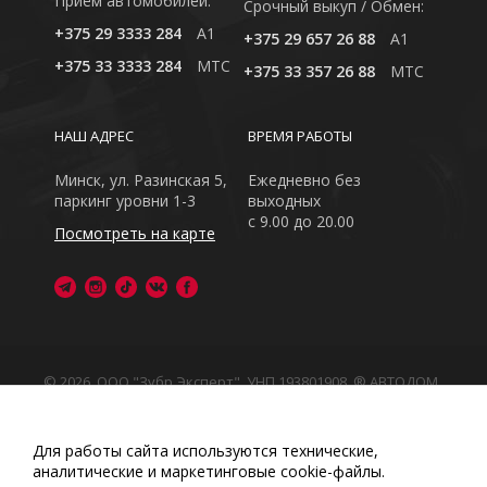
Приём автомобилей:
Cрочный выкуп / Обмен:
+375 29 3333 284
A1
+375 29 657 26 88
A1
+375 33 3333 284
MTC
+375 33 357 26 88
MTC
НАШ АДРЕС
ВРЕМЯ РАБОТЫ
Минск, ул. Разинская 5,
Ежедневно без
паркинг уровни 1-3
выходных
с 9.00 до 20.00
Посмотреть на карте
© 2026, ООО "Зубр Эксперт", УНП 193801908. ® АВТОДОМ
- зарегистрированная торговая марка в Республике
Беларусь
Обращаем Ваше внимание на то, что данный интернет-
Для работы сайта используются технические,
сайт носит исключительно информационный характер
аналитические и маркетинговые сооkіе-файлы.
Любое использование либо копирование материалов