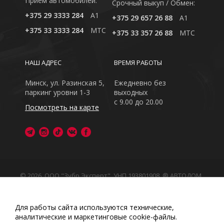
Приём автомобилей:
Cрочный выкуп / Обмен:
+375 29 3333 284
A1
+375 29 657 26 88
A1
+375 33 3333 284
MTC
+375 33 357 26 88
MTC
НАШ АДРЕС
ВРЕМЯ РАБОТЫ
Минск, ул. Разинская 5,
Ежедневно без
паркинг уровни 1-3
выходных
с 9.00 до 20.00
Посмотреть на карте
© 2026, ООО "Зубр Эксперт", УНП 193801908. ® АВТОДОМ
- зарегистрированная торговая марка в Республике
Беларусь
Обращаем Ваше внимание на то, что данный интернет-
Для работы сайта используются технические,
сайт носит исключительно информационный характер
аналитические и маркетинговые сооkіе-файлы.
Любое использование либо копирование материалов