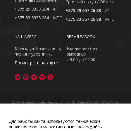
Приём автомобилей:
Cрочный выкуп / Обмен:
+375 29 3333 284
A1
+375 29 657 26 88
A1
+375 33 3333 284
MTC
+375 33 357 26 88
MTC
НАШ АДРЕС
ВРЕМЯ РАБОТЫ
Минск, ул. Разинская 5,
Ежедневно без
паркинг уровни 1-3
выходных
с 9.00 до 20.00
Посмотреть на карте
© 2026, ООО "Зубр Эксперт", УНП 193801908. ® АВТОДОМ
- зарегистрированная торговая марка в Республике
Беларусь
Обращаем Ваше внимание на то, что данный интернет-
Для работы сайта используются технические,
сайт носит исключительно информационный характер
аналитические и маркетинговые сооkіе-файлы.
Любое использование либо копирование материалов