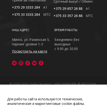
Приём автомобилей:
Cрочный выкуп / Обмен:
+375 29 3333 284
A1
+375 29 657 26 88
A1
+375 33 3333 284
MTC
+375 33 357 26 88
MTC
НАШ АДРЕС
ВРЕМЯ РАБОТЫ
Минск, ул. Разинская 5,
Ежедневно без
паркинг уровни 1-3
выходных
с 9.00 до 20.00
Посмотреть на карте
© 2026, ООО "Зубр Эксперт", УНП 193801908. ® АВТОДОМ
- зарегистрированная торговая марка в Республике
Беларусь
Обращаем Ваше внимание на то, что данный интернет-
Для работы сайта используются технические,
сайт носит исключительно информационный характер
аналитические и маркетинговые сооkіе-файлы.
Любое использование либо копирование материалов