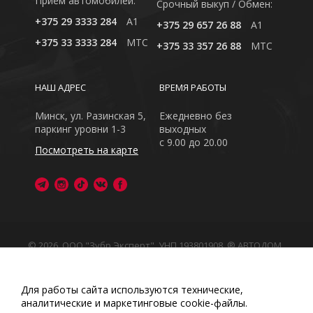
Приём автомобилей:
Cрочный выкуп / Обмен:
+375 29 3333 284
A1
+375 29 657 26 88
A1
+375 33 3333 284
MTC
+375 33 357 26 88
MTC
НАШ АДРЕС
ВРЕМЯ РАБОТЫ
Минск, ул. Разинская 5,
Ежедневно без
паркинг уровни 1-3
выходных
с 9.00 до 20.00
Посмотреть на карте
© 2026, ООО "Зубр Эксперт", УНП 193801908. ® АВТОДОМ
- зарегистрированная торговая марка в Республике
Беларусь
Обращаем Ваше внимание на то, что данный интернет-
Для работы сайта используются технические,
сайт носит исключительно информационный характер
аналитические и маркетинговые сооkіе-файлы.
Любое использование либо копирование материалов