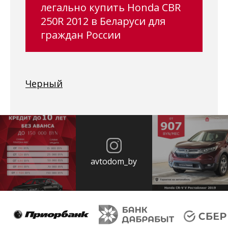
легально купить Honda CBR
250R 2012 в Беларуси для
граждан России
Черный
avtodom_by