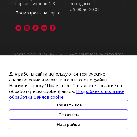
паркинг уровни 1-3
выходных
с 9.00 до 20.00
Посмотреть на карте
© 2026, ООО "Зубр Эксперт", УНП 193801908. ® АВТОДОМ
- зарегистрированная торговая марка в Республике
Беларусь
Обращаем Ваше внимание на то, что данный интернет-
Для работы сайта используются технические,
сайт носит исключительно информационный характер
аналитические и маркетинговые сооkіе-файлы.
Любое использование либо копирование материалов
Нажимая кнопку "Принять все", вы даете согласие на
или подборки материалов сайта, элементов дизайна и
обработку всех cookie-файлов.
Подробнее о политике
оформления запрещено
обработки файлов cookie
Политика обработки персональных данных
•
Политикой
обработки файлов cookie
•
Политика видеонаблюдения
Принять все
•
Условия обработки персональных данных
Отказать
Настройки