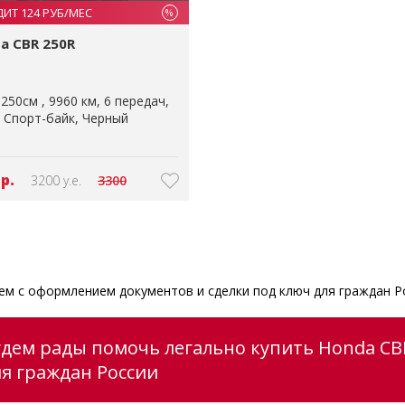
ДИТ 124 РУБ/МЕС
%
a CBR 250R
250см
9960 км
6 передач
Спорт-байк
Черный
 р.
3200 у.е.
3300
м с оформлением документов и сделки под ключ для граждан Р
удем рады помочь легально купить Honda CBR
ля граждан России