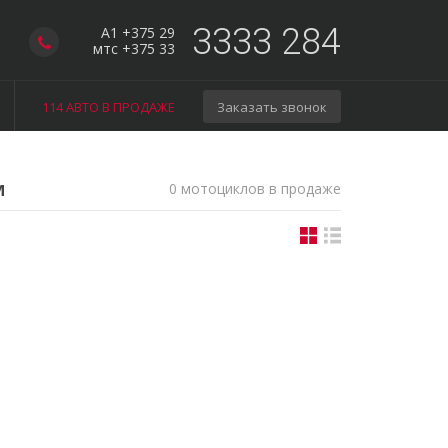
3333 284
A1 +375 29
мтс +375 33
114 АВТО В ПРОДАЖЕ
Заказать звонок
м
0 мотоциклов в продаже