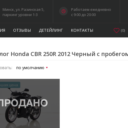
Минск, ул. Разинская 5,
Работаем ежедневно
паркинг уровни 1-3
c 9:00 до 20:00
ИЯ
ОТЗЫВЫ
ДЕТЕЙЛИНГ
КОНТАКТЫ
(
0
)
лог Honda CBR 250R 2012 Черный с пробего
овать:
ошая цена