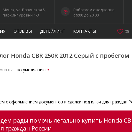
Минск, ул. Разинская 5,
Работаем ежедневно
паркинг уровни 1-3
c 9:00 до 20:00
ИЯ
ОТЗЫВЫ
ДЕТЕЙЛИНГ
КОНТАКТЫ
(
0
)
лог Honda CBR 250R 2012 Серый с пробегом
овать:
м с оформлением документов и сделки под ключ для граждан Р
удем рады помочь легально купить Honda CBR
ля граждан России