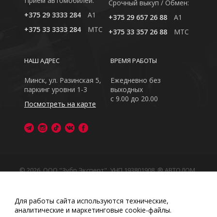
Приём автомобилей:
Cрочный выкуп / Обмен:
+375 29 3333 284
A1
+375 29 657 26 88
A1
+375 33 3333 284
MTC
+375 33 357 26 88
MTC
НАШ АДРЕС
ВРЕМЯ РАБОТЫ
Минск, ул. Разинская 5,
Ежедневно без
паркинг уровни 1-3
выходных
с 9.00 до 20.00
Посмотреть на карте
© 2026, ООО "Зубр Эксперт", УНП 193801908. ® АВТОДОМ
- зарегистрированная торговая марка в Республике
Беларусь
Обращаем Ваше внимание на то, что данный интернет-
Для работы сайта используются технические,
сайт носит исключительно информационный характер
аналитические и маркетинговые сооkіе-файлы.
Любое использование либо копирование материалов