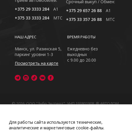
Приём автомобилей:
Cрочный выкуп / Обмен:
+375 29 3333 284
A1
+375 29 657 26 88
A1
+375 33 3333 284
MTC
+375 33 357 26 88
MTC
НАШ АДРЕС
ВРЕМЯ РАБОТЫ
Минск, ул. Разинская 5,
Ежедневно без
паркинг уровни 1-3
выходных
с 9.00 до 20.00
Посмотреть на карте
© 2026, ООО "Зубр Эксперт", УНП 193801908. ® АВТОДОМ
- зарегистрированная торговая марка в Республике
Беларусь
Обращаем Ваше внимание на то, что данный интернет-
Для работы сайта используются технические,
сайт носит исключительно информационный характер
аналитические и маркетинговые сооkіе-файлы.
Любое использование либо копирование материалов