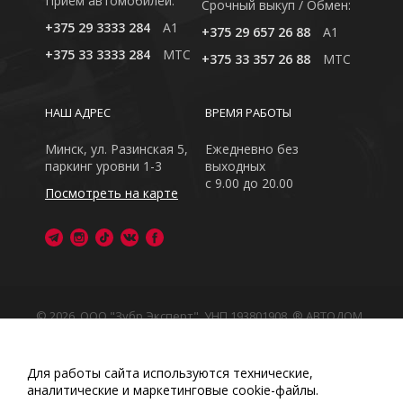
Приём автомобилей:
Cрочный выкуп / Обмен:
+375 29 3333 284
A1
+375 29 657 26 88
A1
+375 33 3333 284
MTC
+375 33 357 26 88
MTC
НАШ АДРЕС
ВРЕМЯ РАБОТЫ
Минск, ул. Разинская 5,
Ежедневно без
паркинг уровни 1-3
выходных
с 9.00 до 20.00
Посмотреть на карте
© 2026, ООО "Зубр Эксперт", УНП 193801908. ® АВТОДОМ
- зарегистрированная торговая марка в Республике
Беларусь
Обращаем Ваше внимание на то, что данный интернет-
Для работы сайта используются технические,
сайт носит исключительно информационный характер
аналитические и маркетинговые сооkіе-файлы.
Любое использование либо копирование материалов