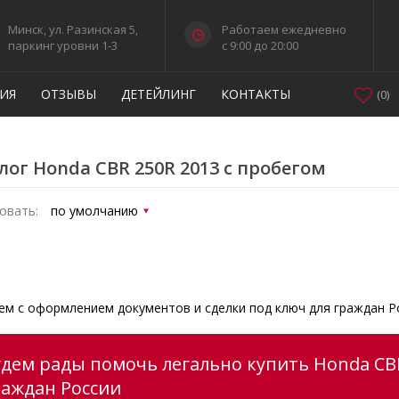
Минск, ул. Разинская 5,
Работаем ежедневно
паркинг уровни 1-3
c 9:00 до 20:00
ИЯ
ОТЗЫВЫ
ДЕТЕЙЛИНГ
КОНТАКТЫ
(
0
)
лог Honda CBR 250R 2013 с пробегом
овать:
м с оформлением документов и сделки под ключ для граждан Р
удем рады помочь легально купить Honda CBR
раждан России