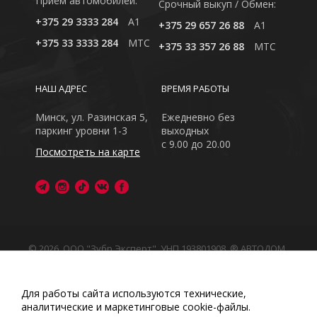
Приём автомобилей:
Cрочный выкуп / Обмен:
+375 29 3333 284
A1
+375 29 657 26 88
A1
+375 33 3333 284
MTC
+375 33 357 26 88
MTC
НАШ АДРЕС
ВРЕМЯ РАБОТЫ
Минск, ул. Разинская 5,
Ежедневно без
паркинг уровни 1-3
выходных
с 9.00 до 20.00
Посмотреть на карте
© 2026, ООО "Зубр Эксперт", УНП 193801908. ® АВТОДОМ
- зарегистрированная торговая марка в Республике
Беларусь
Обращаем Ваше внимание на то, что данный интернет-
Для работы сайта используются технические,
сайт носит исключительно информационный характер
аналитические и маркетинговые сооkіе-файлы.
Любое использование либо копирование материалов