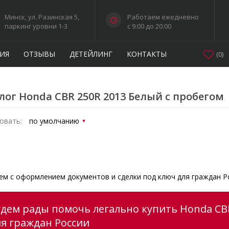
Минск, ул. Разинская 5,
Работаем ежедневно
паркинг уровни 1-3
c 9:00 до 20:00
ИЯ
ОТЗЫВЫ
ДЕТЕЙЛИНГ
КОНТАКТЫ
(
0
)
лог Honda CBR 250R 2013 Белый с пробегом
овать:
м с оформлением документов и сделки под ключ для граждан Р
удем рады помочь легально купить Honda CBR
ля граждан России