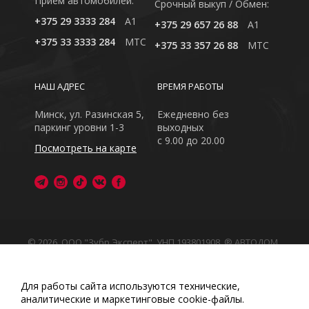
Приём автомобилей:
Cрочный выкуп / Обмен:
+375 29 3333 284
A1
+375 29 657 26 88
A1
+375 33 3333 284
MTC
+375 33 357 26 88
MTC
НАШ АДРЕС
ВРЕМЯ РАБОТЫ
Минск, ул. Разинская 5,
Ежедневно без
паркинг уровни 1-3
выходных
с 9.00 до 20.00
Посмотреть на карте
© 2026, ООО "Зубр Эксперт", УНП 193801908. ® АВТОДОМ
- зарегистрированная торговая марка в Республике
Беларусь
Обращаем Ваше внимание на то, что данный интернет-
Для работы сайта используются технические,
сайт носит исключительно информационный характер
аналитические и маркетинговые сооkіе-файлы.
Любое использование либо копирование материалов