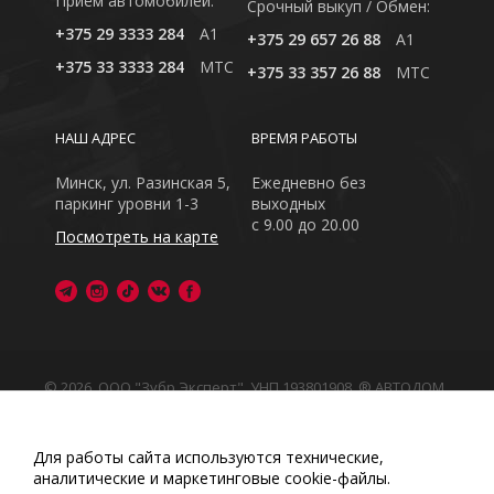
Приём автомобилей:
Cрочный выкуп / Обмен:
+375 29 3333 284
A1
+375 29 657 26 88
A1
+375 33 3333 284
MTC
+375 33 357 26 88
MTC
НАШ АДРЕС
ВРЕМЯ РАБОТЫ
Минск, ул. Разинская 5,
Ежедневно без
паркинг уровни 1-3
выходных
с 9.00 до 20.00
Посмотреть на карте
© 2026, ООО "Зубр Эксперт", УНП 193801908. ® АВТОДОМ
- зарегистрированная торговая марка в Республике
Беларусь
Обращаем Ваше внимание на то, что данный интернет-
Для работы сайта используются технические,
сайт носит исключительно информационный характер
аналитические и маркетинговые сооkіе-файлы.
Любое использование либо копирование материалов