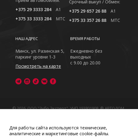
Приём автомобилей:
Cрочный выкуп / Обмен:
+375 29 3333 284
A1
+375 29 657 26 88
A1
+375 33 3333 284
MTC
+375 33 357 26 88
MTC
НАШ АДРЕС
ВРЕМЯ РАБОТЫ
Минск, ул. Разинская 5,
Ежедневно без
паркинг уровни 1-3
выходных
с 9.00 до 20.00
Посмотреть на карте
© 2026, ООО "Зубр Эксперт", УНП 193801908. ® АВТОДОМ
- зарегистрированная торговая марка в Республике
Беларусь
Обращаем Ваше внимание на то, что данный интернет-
Для работы сайта используются технические,
сайт носит исключительно информационный характер
аналитические и маркетинговые сооkіе-файлы.
Любое использование либо копирование материалов