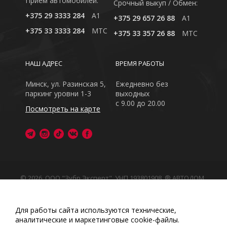
Приём автомобилей:
Cрочный выкуп / Обмен:
+375 29 3333 284
A1
+375 29 657 26 88
A1
+375 33 3333 284
MTC
+375 33 357 26 88
MTC
НАШ АДРЕС
ВРЕМЯ РАБОТЫ
Минск, ул. Разинская 5,
Ежедневно без
паркинг уровни 1-3
выходных
с 9.00 до 20.00
Посмотреть на карте
© 2026, ООО "Зубр Эксперт", УНП 193801908. ® АВТОДОМ
- зарегистрированная торговая марка в Республике
Беларусь
Обращаем Ваше внимание на то, что данный интернет-
Для работы сайта используются технические,
сайт носит исключительно информационный характер
аналитические и маркетинговые сооkіе-файлы.
Любое использование либо копирование материалов