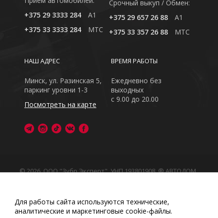
Приём автомобилей:
Cрочный выкуп / Обмен:
+375 29 3333 284
A1
+375 29 657 26 88
A1
+375 33 3333 284
MTC
+375 33 357 26 88
MTC
НАШ АДРЕС
ВРЕМЯ РАБОТЫ
Минск, ул. Разинская 5,
Ежедневно без
паркинг уровни 1-3
выходных
с 9.00 до 20.00
Посмотреть на карте
© 2026, ООО "Зубр Эксперт", УНП 193801908. ® АВТОДОМ
- зарегистрированная торговая марка в Республике
Беларусь
Обращаем Ваше внимание на то, что данный интернет-
Для работы сайта используются технические,
сайт носит исключительно информационный характер
аналитические и маркетинговые сооkіе-файлы.
Любое использование либо копирование материалов