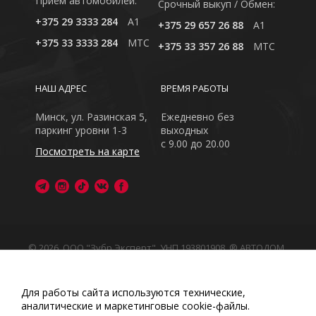
Приём автомобилей:
Cрочный выкуп / Обмен:
+375 29 3333 284
A1
+375 29 657 26 88
A1
+375 33 3333 284
MTC
+375 33 357 26 88
MTC
НАШ АДРЕС
ВРЕМЯ РАБОТЫ
Минск, ул. Разинская 5,
Ежедневно без
паркинг уровни 1-3
выходных
с 9.00 до 20.00
Посмотреть на карте
© 2026, ООО "Зубр Эксперт", УНП 193801908. ® АВТОДОМ
- зарегистрированная торговая марка в Республике
Беларусь
Обращаем Ваше внимание на то, что данный интернет-
Для работы сайта используются технические,
сайт носит исключительно информационный характер
аналитические и маркетинговые сооkіе-файлы.
Любое использование либо копирование материалов