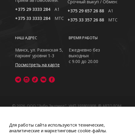
Приём автомобилей:
Cрочный выкуп / Обмен:
+375 29 3333 284
A1
+375 29 657 26 88
A1
+375 33 3333 284
MTC
+375 33 357 26 88
MTC
НАШ АДРЕС
ВРЕМЯ РАБОТЫ
Минск, ул. Разинская 5,
Ежедневно без
паркинг уровни 1-3
выходных
с 9.00 до 20.00
Посмотреть на карте
© 2026, ООО "Зубр Эксперт", УНП 193801908. ® АВТОДОМ
- зарегистрированная торговая марка в Республике
Беларусь
Обращаем Ваше внимание на то, что данный интернет-
Для работы сайта используются технические,
сайт носит исключительно информационный характер
аналитические и маркетинговые сооkіе-файлы.
Любое использование либо копирование материалов