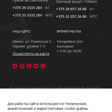
Приём автомобилей:
Cрочный выкуп / Обмен:
+375 29 3333 284
A1
+375 29 657 26 88
A1
+375 33 3333 284
MTC
+375 33 357 26 88
MTC
НАШ АДРЕС
ВРЕМЯ РАБОТЫ
Минск, ул. Разинская 5,
Ежедневно без
паркинг уровни 1-3
выходных
с 9.00 до 20.00
Посмотреть на карте
© 2026, ООО "Зубр Эксперт", УНП 193801908. ® АВТОДОМ
- зарегистрированная торговая марка в Республике
Беларусь
Обращаем Ваше внимание на то, что данный интернет-
Для работы сайта используются технические,
сайт носит исключительно информационный характер
аналитические и маркетинговые сооkіе-файлы.
Любое использование либо копирование материалов