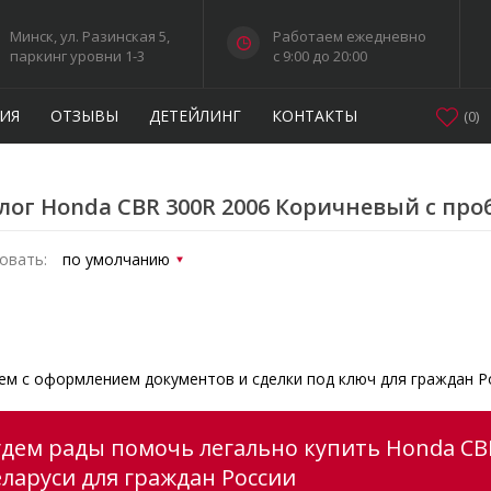
Минск, ул. Разинская 5,
Работаем ежедневно
паркинг уровни 1-3
c 9:00 до 20:00
ИЯ
ОТЗЫВЫ
ДЕТЕЙЛИНГ
КОНТАКТЫ
(
0
)
лог Honda CBR 300R 2006 Коричневый с про
овать:
м с оформлением документов и сделки под ключ для граждан Р
удем рады помочь легально купить Honda CB
еларуси для граждан России