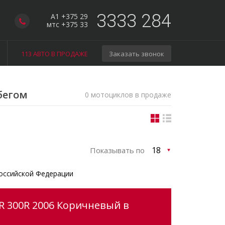
3333 284
A1 +375 29
мтс +375 33
113 АВТО В ПРОДАЖЕ
Заказать звонок
бегом
0 мотоциклов в продаже
Показывать по
оссийской Федерации
R 300R 2006 Коричневый в