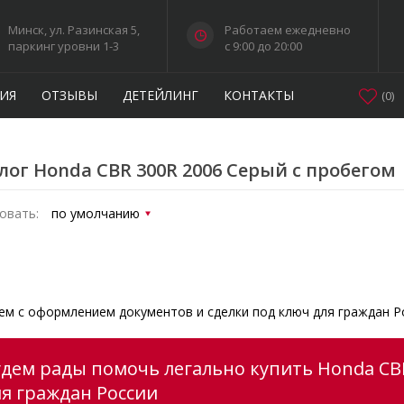
Минск, ул. Разинская 5,
Работаем ежедневно
паркинг уровни 1-3
c 9:00 до 20:00
ИЯ
ОТЗЫВЫ
ДЕТЕЙЛИНГ
КОНТАКТЫ
(
0
)
лог Honda CBR 300R 2006 Серый с пробегом
овать:
м с оформлением документов и сделки под ключ для граждан Р
удем рады помочь легально купить Honda CBR
ля граждан России