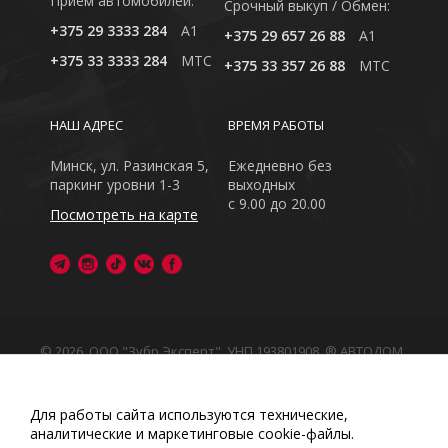
Приём автомобилей:
Cрочный выкуп / Обмен:
+375 29 3333 284
A1
+375 29 657 26 88
A1
+375 33 3333 284
MTC
+375 33 357 26 88
MTC
НАШ АДРЕС
ВРЕМЯ РАБОТЫ
Минск, ул. Разинская 5,
Ежедневно без
паркинг уровни 1-3
выходных
с 9.00 до 20.00
Посмотреть на карте
© 2026, ООО "Зубр Эксперт", УНП 193801908. ® АВТОДОМ
- зарегистрированная торговая марка в Республике
Беларусь
Обращаем Ваше внимание на то, что данный интернет-
Для работы сайта используются технические,
сайт носит исключительно информационный характер
аналитические и маркетинговые сооkіе-файлы.
Любое использование либо копирование материалов