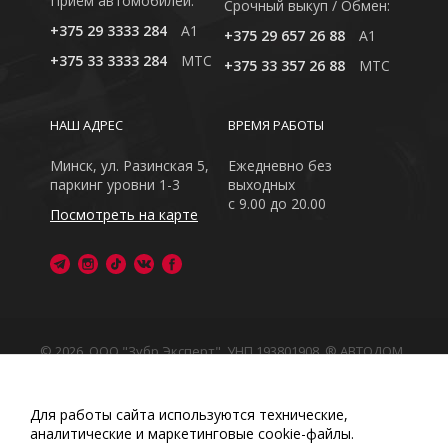
Приём автомобилей:
Cрочный выкуп / Обмен:
+375 29 3333 284
A1
+375 29 657 26 88
A1
+375 33 3333 284
MTC
+375 33 357 26 88
MTC
НАШ АДРЕС
ВРЕМЯ РАБОТЫ
Минск, ул. Разинская 5,
Ежедневно без
паркинг уровни 1-3
выходных
с 9.00 до 20.00
Посмотреть на карте
© 2026, ООО "Зубр Эксперт", УНП 193801908. ® АВТОДОМ
- зарегистрированная торговая марка в Республике
Беларусь
Обращаем Ваше внимание на то, что данный интернет-
Для работы сайта используются технические,
сайт носит исключительно информационный характер
аналитические и маркетинговые сооkіе-файлы.
Любое использование либо копирование материалов