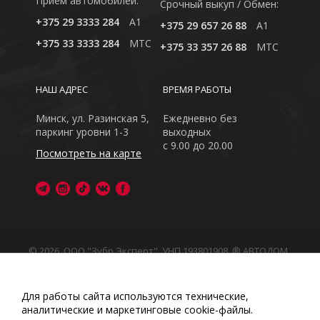
Приём автомобилей:
Cрочный выкуп / Обмен:
+375 29 3333 284
A1
+375 29 657 26 88
A1
+375 33 3333 284
MTC
+375 33 357 26 88
MTC
НАШ АДРЕС
ВРЕМЯ РАБОТЫ
Минск, ул. Разинская 5,
Ежедневно без
паркинг уровни 1-3
выходных
с 9.00 до 20.00
Посмотреть на карте
© 2026, ООО "Зубр Эксперт", УНП 193801908. ® АВТОДОМ
- зарегистрированная торговая марка в Республике
Беларусь
Обращаем Ваше внимание на то, что данный интернет-
Для работы сайта используются технические,
сайт носит исключительно информационный характер
аналитические и маркетинговые сооkіе-файлы.
Любое использование либо копирование материалов