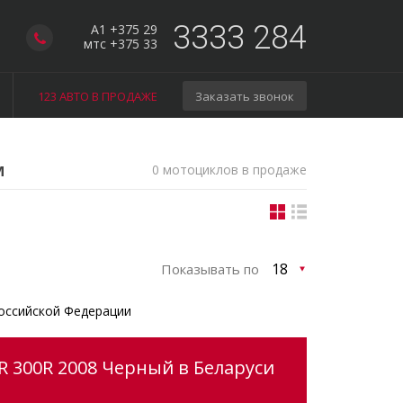
3333 284
A1 +375 29
мтс +375 33
123 АВТО В ПРОДАЖЕ
Заказать звонок
м
0 мотоциклов в продаже
Показывать по
оссийской Федерации
 300R 2008 Черный в Беларуси