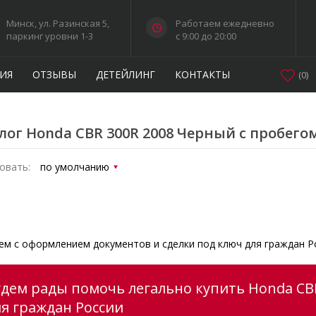
Минск, ул. Разинская 5,
Работаем ежедневно
паркинг уровни 1-3
c 9:00 до 20:00
ИЯ
ОТЗЫВЫ
ДЕТЕЙЛИНГ
КОНТАКТЫ
(
0
)
лог Honda CBR 300R 2008 Черный с пробего
овать:
м с оформлением документов и сделки под ключ для граждан Р
удем рады помочь легально купить Honda CBR
ля граждан России