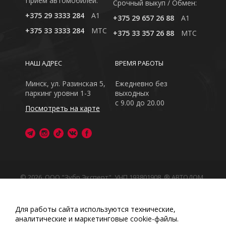
Приём автомобилей:
Cрочный выкуп / Обмен:
+375 29 3333 284
A1
+375 29 657 26 88
A1
+375 33 3333 284
MTC
+375 33 357 26 88
MTC
НАШ АДРЕС
ВРЕМЯ РАБОТЫ
Минск, ул. Разинская 5,
Ежедневно без
паркинг уровни 1-3
выходных
с 9.00 до 20.00
Посмотреть на карте
© 2026, ООО "Зубр Эксперт", УНП 193801908. ® АВТОДОМ
- зарегистрированная торговая марка в Республике
Беларусь
Обращаем Ваше внимание на то, что данный интернет-
Для работы сайта используются технические,
сайт носит исключительно информационный характер
аналитические и маркетинговые сооkіе-файлы.
Любое использование либо копирование материалов