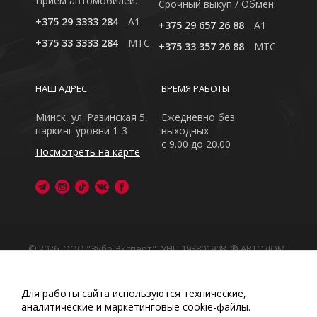
Приём автомобилей:
Cрочный выкуп / Обмен:
+375 29 3333 284
A1
+375 29 657 26 88
A1
+375 33 3333 284
MTC
+375 33 357 26 88
MTC
НАШ АДРЕС
ВРЕМЯ РАБОТЫ
Минск, ул. Разинская 5,
Ежедневно без
паркинг уровни 1-3
выходных
с 9.00 до 20.00
Посмотреть на карте
© 2026, ООО "Зубр Эксперт", УНП 193801908. ® АВТОДОМ
- зарегистрированная торговая марка в Республике
Беларусь
Обращаем Ваше внимание на то, что данный интернет-
Для работы сайта используются технические,
сайт носит исключительно информационный характер
аналитические и маркетинговые сооkіе-файлы.
Любое использование либо копирование материалов