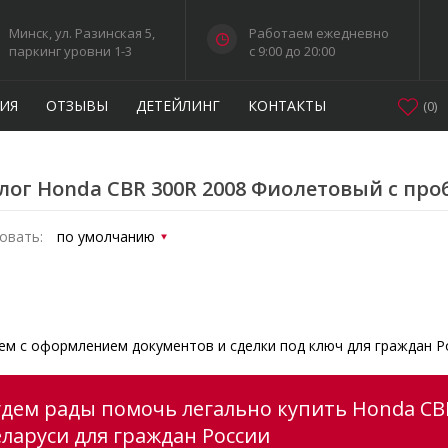
Минск, ул. Разинская 5,
Работаем ежедневно
паркинг уровни 1-3
c 9:00 до 20:00
ИЯ
ОТЗЫВЫ
ДЕТЕЙЛИНГ
КОНТАКТЫ
(
0
)
лог Honda CBR 300R 2008 Фиолетовый с про
овать:
м с оформлением документов и сделки под ключ для граждан Р
удем рады помочь легально купить Honda CB
еларуси для граждан России