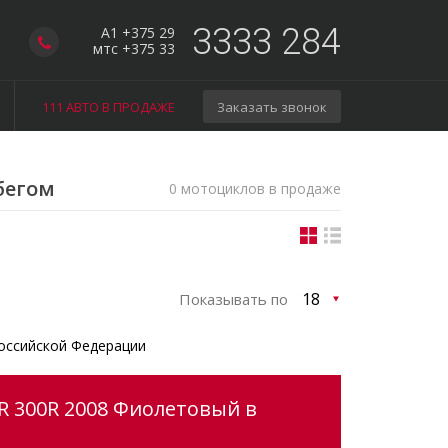
3333 284
A1 +375 29
мтс +375 33
111 АВТО В ПРОДАЖЕ
Заказать звонок
бегом
0 мотоциклов в продаже
Показывать по
оссийской Федерации
R 300R 2008 Фиолетовый в