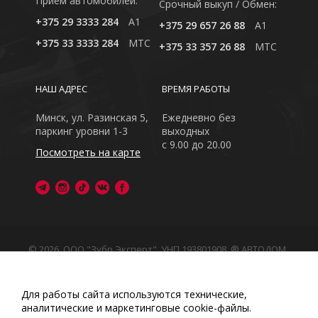
Приём автомобилей:
Cрочный выкуп / Обмен:
+375 29 3333 284
A1
+375 29 657 26 88
A1
+375 33 3333 284
MTC
+375 33 357 26 88
MTC
НАШ АДРЕС
ВРЕМЯ РАБОТЫ
Минск, ул. Разинская 5,
Ежедневно без
паркинг уровни 1-3
выходных
с 9.00 до 20.00
Посмотреть на карте
© 2026, ООО "Зубр Эксперт", УНП 193801908. ® АВТОДОМ
- зарегистрированная торговая марка в Республике
Беларусь
Обращаем Ваше внимание на то, что данный интернет-
Для работы сайта используются технические,
сайт носит исключительно информационный характер
аналитические и маркетинговые сооkіе-файлы.
Любое использование либо копирование материалов