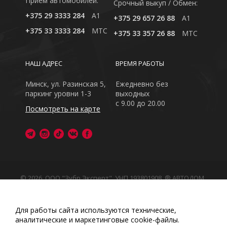
Приём автомобилей:
Cрочный выкуп / Обмен:
+375 29 3333 284
A1
+375 29 657 26 88
A1
+375 33 3333 284
MTC
+375 33 357 26 88
MTC
НАШ АДРЕС
ВРЕМЯ РАБОТЫ
Минск, ул. Разинская 5,
Ежедневно без
паркинг уровни 1-3
выходных
с 9.00 до 20.00
Посмотреть на карте
© 2026, ООО "Зубр Эксперт", УНП 193801908. ® АВТОДОМ
- зарегистрированная торговая марка в Республике
Беларусь
Обращаем Ваше внимание на то, что данный интернет-
Для работы сайта используются технические,
сайт носит исключительно информационный характер
аналитические и маркетинговые сооkіе-файлы.
Любое использование либо копирование материалов