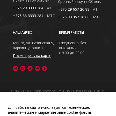
Приём автомобилей:
Cрочный выкуп / Обмен:
+375 29 3333 284
A1
+375 29 657 26 88
A1
+375 33 3333 284
MTC
+375 33 357 26 88
MTC
НАШ АДРЕС
ВРЕМЯ РАБОТЫ
Минск, ул. Разинская 5,
Ежедневно без
паркинг уровни 1-3
выходных
с 9.00 до 20.00
Посмотреть на карте
© 2026, ООО "Зубр Эксперт", УНП 193801908. ® АВТОДОМ
- зарегистрированная торговая марка в Республике
Беларусь
Обращаем Ваше внимание на то, что данный интернет-
Для работы сайта используются технические,
сайт носит исключительно информационный характер
аналитические и маркетинговые сооkіе-файлы.
Любое использование либо копирование материалов