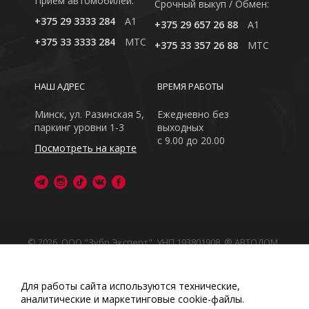
Приём автомобилей:
Cрочный выкуп / Обмен:
+375 29 3333 284
A1
+375 29 657 26 88
A1
+375 33 3333 284
MTC
+375 33 357 26 88
MTC
НАШ АДРЕС
ВРЕМЯ РАБОТЫ
Минск, ул. Разинская 5,
Ежедневно без
паркинг уровни 1-3
выходных
с 9.00 до 20.00
Посмотреть на карте
© 2026, ООО "Зубр Эксперт", УНП 193801908. ® АВТОДОМ
- зарегистрированная торговая марка в Республике
Беларусь
Обращаем Ваше внимание на то, что данный интернет-
Для работы сайта используются технические,
сайт носит исключительно информационный характер
аналитические и маркетинговые сооkіе-файлы.
Любое использование либо копирование материалов