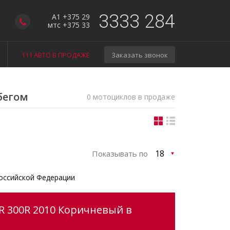
3333 284
A1 +375 29
мтс +375 33
111 АВТО В ПРОДАЖЕ
Заказать звонок
бегом
0 мотоциклов в продаже
Показывать по
оссийской Федерации
R 300R 2010 Коричневый в