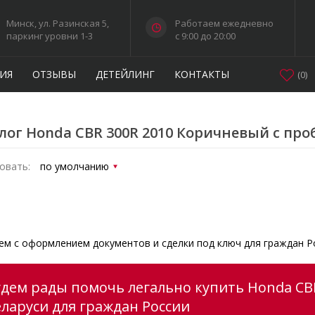
Минск, ул. Разинская 5,
Работаем ежедневно
паркинг уровни 1-3
c 9:00 до 20:00
ИЯ
ОТЗЫВЫ
ДЕТЕЙЛИНГ
КОНТАКТЫ
(
0
)
лог Honda CBR 300R 2010 Коричневый с про
овать:
м с оформлением документов и сделки под ключ для граждан Р
удем рады помочь легально купить Honda CB
еларуси для граждан России