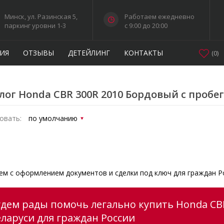
Минск, ул. Разинская 5,
Работаем ежедневно
паркинг уровни 1-3
c 9:00 до 20:00
ИЯ
ОТЗЫВЫ
ДЕТЕЙЛИНГ
КОНТАКТЫ
(
0
)
лог Honda CBR 300R 2010 Бордовый с пробе
овать:
м с оформлением документов и сделки под ключ для граждан Р
удем рады помочь легально купить Honda CB
еларуси для граждан России