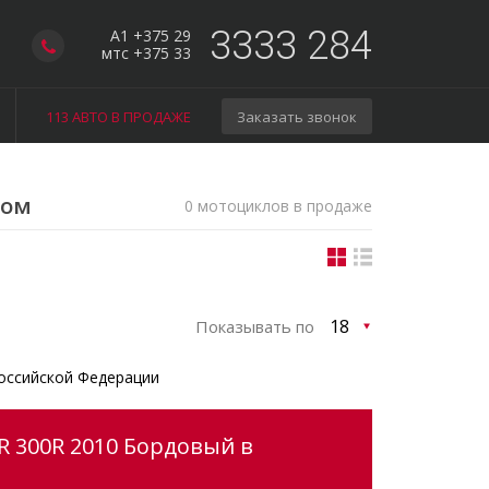
3333 284
A1 +375 29
мтс +375 33
113 АВТО В ПРОДАЖЕ
Заказать звонок
гом
0 мотоциклов в продаже
Показывать по
оссийской Федерации
R 300R 2010 Бордовый в