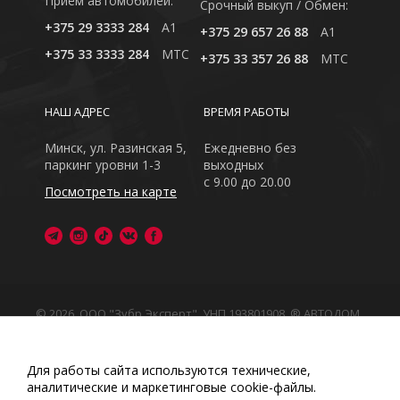
Приём автомобилей:
Cрочный выкуп / Обмен:
+375 29 3333 284
A1
+375 29 657 26 88
A1
+375 33 3333 284
MTC
+375 33 357 26 88
MTC
НАШ АДРЕС
ВРЕМЯ РАБОТЫ
Минск, ул. Разинская 5,
Ежедневно без
паркинг уровни 1-3
выходных
с 9.00 до 20.00
Посмотреть на карте
© 2026, ООО "Зубр Эксперт", УНП 193801908. ® АВТОДОМ
- зарегистрированная торговая марка в Республике
Беларусь
Обращаем Ваше внимание на то, что данный интернет-
Для работы сайта используются технические,
сайт носит исключительно информационный характер
аналитические и маркетинговые сооkіе-файлы.
Любое использование либо копирование материалов