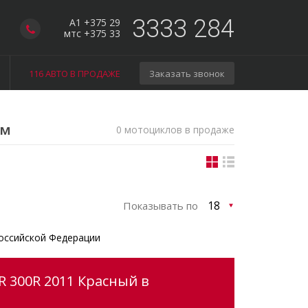
3333 284
A1 +375 29
мтс +375 33
116 АВТО В ПРОДАЖЕ
Заказать звонок
ом
0 мотоциклов в продаже
Показывать по
оссийской Федерации
 300R 2011 Красный в