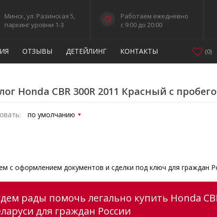
Минск, ул. Разинская 5,
Работаем ежедневно
паркинг уровни 1-3
c 9:00 до 20:00
ИЯ
ОТЗЫВЫ
ДЕТЕЙЛИНГ
КОНТАКТЫ
(
0
)
лог Honda CBR 300R 2011 Красный с пробег
овать:
м с оформлением документов и сделки под ключ для граждан Р
удем рады помочь легально купить Honda CBR
еларуси для граждан России