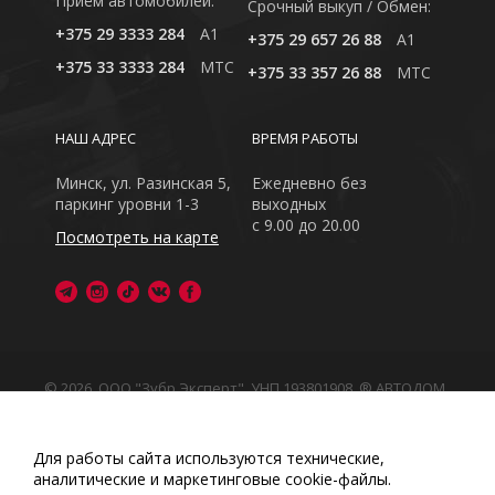
Приём автомобилей:
Cрочный выкуп / Обмен:
+375 29 3333 284
A1
+375 29 657 26 88
A1
+375 33 3333 284
MTC
+375 33 357 26 88
MTC
НАШ АДРЕС
ВРЕМЯ РАБОТЫ
Минск, ул. Разинская 5,
Ежедневно без
паркинг уровни 1-3
выходных
с 9.00 до 20.00
Посмотреть на карте
© 2026, ООО "Зубр Эксперт", УНП 193801908. ® АВТОДОМ
- зарегистрированная торговая марка в Республике
Беларусь
Обращаем Ваше внимание на то, что данный интернет-
Для работы сайта используются технические,
сайт носит исключительно информационный характер
аналитические и маркетинговые сооkіе-файлы.
Любое использование либо копирование материалов