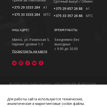
Приём автомобилей:
Cрочный выкуп / Обмен:
+375 29 3333 284
A1
+375 29 657 26 88
A1
+375 33 3333 284
MTC
+375 33 357 26 88
MTC
НАШ АДРЕС
ВРЕМЯ РАБОТЫ
Минск, ул. Разинская 5,
Ежедневно без
паркинг уровни 1-3
выходных
с 9.00 до 20.00
Посмотреть на карте
© 2026, ООО "Зубр Эксперт", УНП 193801908. ® АВТОДОМ
- зарегистрированная торговая марка в Республике
Беларусь
Обращаем Ваше внимание на то, что данный интернет-
Для работы сайта используются технические,
сайт носит исключительно информационный характер
аналитические и маркетинговые сооkіе-файлы.
Любое использование либо копирование материалов