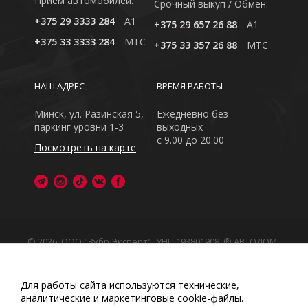
Приём автомобилей:
Cрочный выкуп / Обмен:
+375 29 3333 284
A1
+375 29 657 26 88
A1
+375 33 3333 284
MTC
+375 33 357 26 88
MTC
НАШ АДРЕС
ВРЕМЯ РАБОТЫ
Минск, ул. Разинская 5,
Ежедневно без
паркинг уровни 1-3
выходных
с 9.00 до 20.00
Посмотреть на карте
© 2026, ООО "Зубр Эксперт", УНП 193801908. ® АВТОДОМ
- зарегистрированная торговая марка в Республике
Беларусь
Обращаем Ваше внимание на то, что данный интернет-
Для работы сайта используются технические,
сайт носит исключительно информационный характер
аналитические и маркетинговые сооkіе-файлы.
Любое использование либо копирование материалов