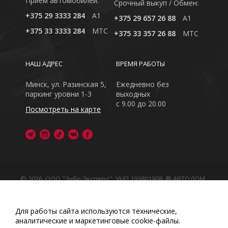
Приём автомобилей:
Cрочный выкуп / Обмен:
+375 29 3333 284
A1
+375 29 657 26 88
A1
+375 33 3333 284
MTC
+375 33 357 26 88
MTC
НАШ АДРЕС
ВРЕМЯ РАБОТЫ
Минск, ул. Разинская 5,
Ежедневно без
паркинг уровни 1-3
выходных
с 9.00 до 20.00
Посмотреть на карте
© 2026, ООО "Зубр Эксперт", УНП 193801908. ® АВТОДОМ
- зарегистрированная торговая марка в Республике
Беларусь
Обращаем Ваше внимание на то, что данный интернет-
Для работы сайта используются технические,
сайт носит исключительно информационный характер
аналитические и маркетинговые сооkіе-файлы.
Любое использование либо копирование материалов