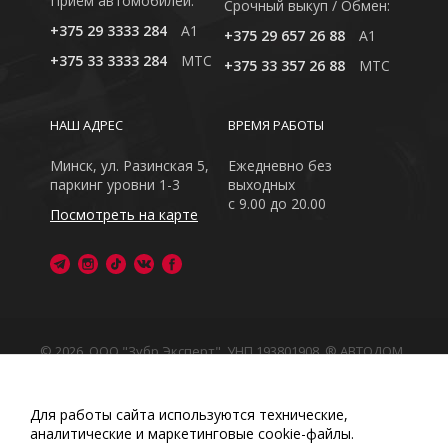
Приём автомобилей:
Cрочный выкуп / Обмен:
+375 29 3333 284
A1
+375 29 657 26 88
A1
+375 33 3333 284
MTC
+375 33 357 26 88
MTC
НАШ АДРЕС
ВРЕМЯ РАБОТЫ
Минск, ул. Разинская 5,
Ежедневно без
паркинг уровни 1-3
выходных
с 9.00 до 20.00
Посмотреть на карте
© 2026, ООО "Зубр Эксперт", УНП 193801908. ® АВТОДОМ
- зарегистрированная торговая марка в Республике
Беларусь
Обращаем Ваше внимание на то, что данный интернет-
Для работы сайта используются технические,
сайт носит исключительно информационный характер
аналитические и маркетинговые сооkіе-файлы.
Любое использование либо копирование материалов