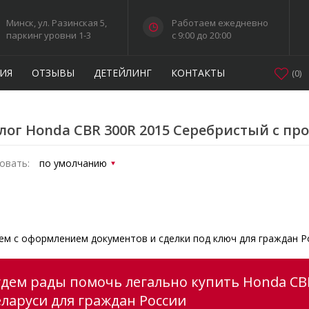
Минск, ул. Разинская 5,
Работаем ежедневно
паркинг уровни 1-3
c 9:00 до 20:00
ИЯ
ОТЗЫВЫ
ДЕТЕЙЛИНГ
КОНТАКТЫ
(
0
)
лог Honda CBR 300R 2015 Серебристый с пр
овать:
м с оформлением документов и сделки под ключ для граждан Р
удем рады помочь легально купить Honda CB
еларуси для граждан России