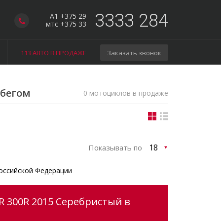
3333 284
A1 +375 29
мтс +375 33
113 АВТО В ПРОДАЖЕ
Заказать звонок
обегом
0 мотоциклов в продаже
Показывать по
оссийской Федерации
R 300R 2015 Серебристый в