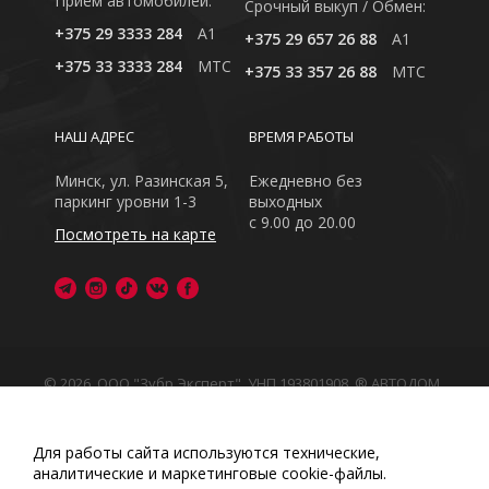
Приём автомобилей:
Cрочный выкуп / Обмен:
+375 29 3333 284
A1
+375 29 657 26 88
A1
+375 33 3333 284
MTC
+375 33 357 26 88
MTC
НАШ АДРЕС
ВРЕМЯ РАБОТЫ
Минск, ул. Разинская 5,
Ежедневно без
паркинг уровни 1-3
выходных
с 9.00 до 20.00
Посмотреть на карте
© 2026, ООО "Зубр Эксперт", УНП 193801908. ® АВТОДОМ
- зарегистрированная торговая марка в Республике
Беларусь
Обращаем Ваше внимание на то, что данный интернет-
Для работы сайта используются технические,
сайт носит исключительно информационный характер
аналитические и маркетинговые сооkіе-файлы.
Любое использование либо копирование материалов